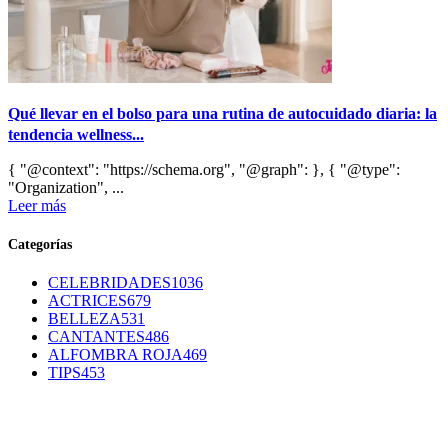
Qué llevar en el bolso para una rutina de autocuidado diaria: la
tendencia wellness...
{ "@context": "https://schema.org", "@graph": }, { "@type":
"Organization", ...
Leer más
Categorías
CELEBRIDADES
1036
ACTRICES
679
BELLEZA
531
CANTANTES
486
ALFOMBRA ROJA
469
TIPS
453