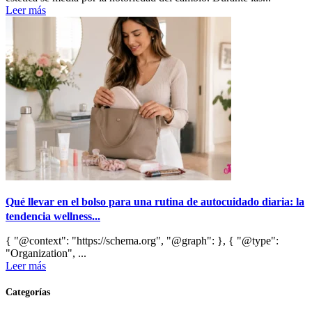
Leer más
Qué llevar en el bolso para una rutina de autocuidado diaria: la
tendencia wellness...
{ "@context": "https://schema.org", "@graph": }, { "@type":
"Organization", ...
Leer más
Categorías