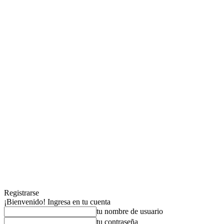
Registrarse
¡Bienvenido! Ingresa en tu cuenta
tu nombre de usuario
tu contraseña