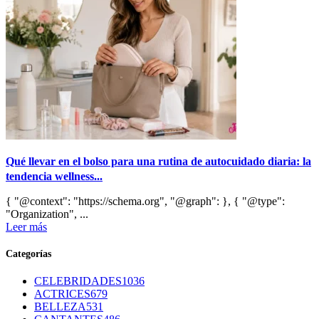
Qué llevar en el bolso para una rutina de autocuidado diaria: la
tendencia wellness...
{ "@context": "https://schema.org", "@graph": }, { "@type":
"Organization", ...
Leer más
Categorías
CELEBRIDADES
1036
ACTRICES
679
BELLEZA
531