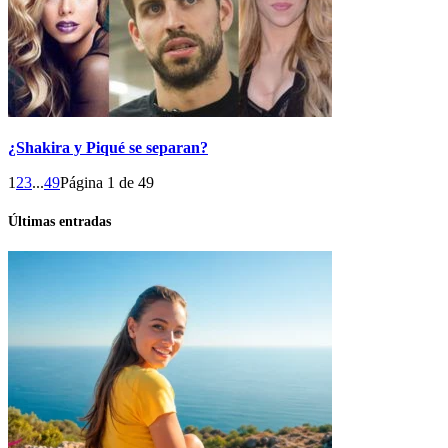
¿Shakira y Piqué se separan?
1
2
3
...
49
Página 1 de 49
Últimas entradas