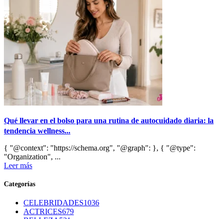
Qué llevar en el bolso para una rutina de autocuidado diaria: la
tendencia wellness...
{ "@context": "https://schema.org", "@graph": }, { "@type":
"Organization", ...
Leer más
Categorías
CELEBRIDADES
1036
ACTRICES
679