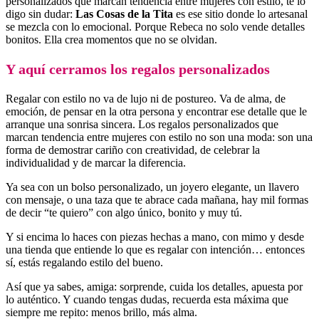
personalizados que marcan tendencia entre mujeres con estilo, te lo
digo sin dudar:
Las Cosas de la Tita
es ese sitio donde lo artesanal
se mezcla con lo emocional. Porque Rebeca no solo vende detalles
bonitos. Ella crea momentos que no se olvidan.
Y aquí cerramos los regalos personalizados
Regalar con estilo no va de lujo ni de postureo. Va de alma, de
emoción, de pensar en la otra persona y encontrar ese detalle que le
arranque una sonrisa sincera. Los regalos personalizados que
marcan tendencia entre mujeres con estilo no son una moda: son una
forma de demostrar cariño con creatividad, de celebrar la
individualidad y de marcar la diferencia.
Ya sea con un bolso personalizado, un joyero elegante, un llavero
con mensaje, o una taza que te abrace cada mañana, hay mil formas
de decir “te quiero” con algo único, bonito y muy tú.
Y si encima lo haces con piezas hechas a mano, con mimo y desde
una tienda que entiende lo que es regalar con intención… entonces
sí, estás regalando estilo del bueno.
Así que ya sabes, amiga: sorprende, cuida los detalles, apuesta por
lo auténtico. Y cuando tengas dudas, recuerda esta máxima que
siempre me repito: menos brillo, más alma.