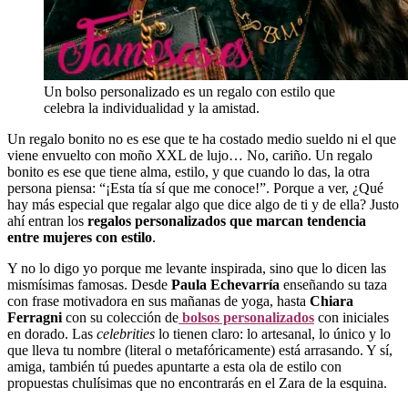
Un bolso personalizado es un regalo con estilo que
celebra la individualidad y la amistad.
Un regalo bonito no es ese que te ha costado medio sueldo ni el que
viene envuelto con moño XXL de lujo… No, cariño. Un regalo
bonito es ese que tiene alma, estilo, y que cuando lo das, la otra
persona piensa: “¡Esta tía sí que me conoce!”. Porque a ver, ¿Qué
hay más especial que regalar algo que dice algo de ti y de ella? Justo
ahí entran los
regalos personalizados que marcan tendencia
entre mujeres con estilo
.
Y no lo digo yo porque me levante inspirada, sino que lo dicen las
mismísimas famosas. Desde
Paula Echevarría
enseñando su taza
con frase motivadora en sus mañanas de yoga, hasta
Chiara
Ferragni
con su colección de
bolsos personalizados
con iniciales
en dorado. Las
celebrities
lo tienen claro: lo artesanal, lo único y lo
que lleva tu nombre (literal o metafóricamente) está arrasando. Y sí,
amiga, también tú puedes apuntarte a esta ola de estilo con
propuestas chulísimas que no encontrarás en el Zara de la esquina.