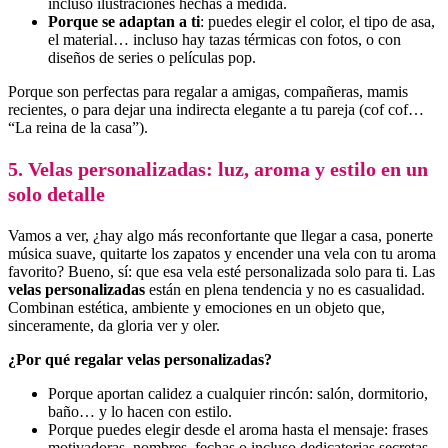
incluso ilustraciones hechas a medida.
Porque se adaptan a ti
: puedes elegir el color, el tipo de asa,
el material… incluso hay tazas térmicas con fotos, o con
diseños de series o películas pop.
Porque son perfectas para regalar a amigas, compañeras, mamis
recientes, o para dejar una indirecta elegante a tu pareja (cof cof…
“La reina de la casa”).
5. Velas personalizadas: luz, aroma y estilo en un
solo detalle
Vamos a ver, ¿hay algo más reconfortante que llegar a casa, ponerte
música suave, quitarte los zapatos y encender una vela con tu aroma
favorito? Bueno, sí: que esa vela esté personalizada solo para ti. Las
velas personalizadas
están en plena tendencia y no es casualidad.
Combinan estética, ambiente y emociones en un objeto que,
sinceramente, da gloria ver y oler.
¿Por qué regalar velas personalizadas?
Porque aportan calidez a cualquier rincón: salón, dormitorio,
baño… y lo hacen con estilo.
Porque puedes elegir desde el aroma hasta el mensaje: frases
motivadoras, nombres, fechas o incluso dedicatorias secretas.