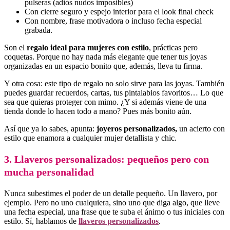
pulseras (adiós nudos imposibles)
Con cierre seguro y espejo interior para el look final check
Con nombre, frase motivadora o incluso fecha especial
grabada.
Son el
regalo ideal para mujeres con estilo
, prácticas pero
coquetas. Porque no hay nada más elegante que tener tus joyas
organizadas en un espacio bonito que, además, lleva tu firma.
Y otra cosa: este tipo de regalo no solo sirve para las joyas. También
puedes guardar recuerdos, cartas, tus pintalabios favoritos… Lo que
sea que quieras proteger con mimo. ¿Y si además viene de una
tienda donde lo hacen todo a mano? Pues más bonito aún.
Así que ya lo sabes, apunta:
joyeros personalizados,
un acierto con
estilo que enamora a cualquier mujer detallista y chic.
3. Llaveros personalizados: pequeños pero con
mucha personalidad
Nunca subestimes el poder de un detalle pequeño. Un llavero, por
ejemplo. Pero no uno cualquiera, sino uno que diga algo, que lleve
una fecha especial, una frase que te suba el ánimo o tus iniciales con
estilo. Sí, hablamos de
llaveros personalizados
.