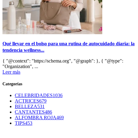
Qué llevar en el bolso para una rutina de autocuidado diaria: la
tendencia wellness...
{ "@context": "https://schema.org", "@graph": }, { "@type":
"Organization", ...
Leer más
Categorías
CELEBRIDADES
1036
ACTRICES
679
BELLEZA
531
CANTANTES
486
ALFOMBRA ROJA
469
TIPS
453