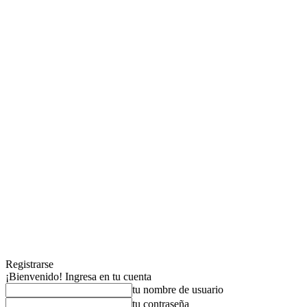
Registrarse
¡Bienvenido! Ingresa en tu cuenta
tu nombre de usuario
tu contraseña