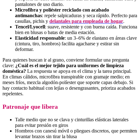
pantalones de uso diario.
Microfibra y poliéster reciclado con acabado
antimanchas
: repele salpicaduras y seca rápido. Perfecto para
casullas, pichis y
delantales para empleada de hogar
.
Tencel/Lyocell
: suave, resistente y con buena caída. Funciona
bien en blusas o batas de media estación.
Elasticidad responsable
: un 3–6% de elastano en áreas clave
(cintura, tiro, hombros) facilita agacharse y estirar sin
deformar.
Para quienes buscan ir al grano, conviene formular una pregunta
clave:
¿Cuál es el mejor tejido para uniformes de limpieza
doméstica?
La respuesta se apoya en el clima y la tarea principal.
En climas cálidos, microfibra transpirable con gramaje medio; en
meses fríos, mezcla algodón-políester que soporte capas debajo. Si
hay contacto habitual con lejías o desengrasantes, prioriza acabados
repelentes.
Patronaje que libera
Talle medio que no se clava y cinturillas elásticas laterales
para evitar presión en giros
Hombros con canesú móvil o pliegues discretos, que permiten
levantar brazos sin tirar la blusa