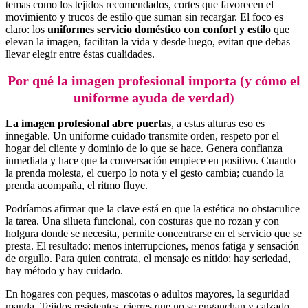
temas como los tejidos recomendados, cortes que favorecen el
movimiento y trucos de estilo que suman sin recargar. El foco es
claro: los
uniformes servicio doméstico con confort y estilo
que
elevan la imagen, facilitan la vida y desde luego, evitan que debas
llevar elegir entre éstas cualidades.
Por qué la imagen profesional importa (y cómo el
uniforme ayuda de verdad)
La imagen profesional abre puertas
, a estas alturas eso es
innegable. Un uniforme cuidado transmite orden, respeto por el
hogar del cliente y dominio de lo que se hace. Genera confianza
inmediata y hace que la conversación empiece en positivo. Cuando
la prenda molesta, el cuerpo lo nota y el gesto cambia; cuando la
prenda acompaña, el ritmo fluye.
Podríamos afirmar que la clave está en que la estética no obstaculice
la tarea. Una silueta funcional, con costuras que no rozan y con
holgura donde se necesita, permite concentrarse en el servicio que se
presta. El resultado: menos interrupciones, menos fatiga y sensación
de orgullo. Para quien contrata, el mensaje es nítido: hay seriedad,
hay método y hay cuidado.
En hogares con peques, mascotas o adultos mayores, la seguridad
manda. Tejidos resistentes, cierres que no se enganchan y calzado