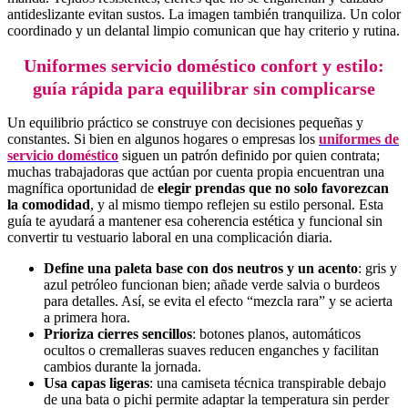
antideslizante evitan sustos. La imagen también tranquiliza. Un color
coordinado y un delantal limpio comunican que hay criterio y rutina.
Uniformes servicio doméstico confort y estilo:
guía rápida para equilibrar sin complicarse
Un equilibrio práctico se construye con decisiones pequeñas y
constantes. Si bien en algunos hogares o empresas los
uniformes de
servicio doméstico
siguen un patrón definido por quien contrata;
muchas trabajadoras que actúan por cuenta propia encuentran una
magnífica oportunidad de
elegir prendas que no solo favorezcan
la comodidad
, y al mismo tiempo reflejen su estilo personal. Esta
guía te ayudará a mantener esa coherencia estética y funcional sin
convertir tu vestuario laboral en una complicación diaria.
Define una paleta base con dos neutros y un acento
: gris y
azul petróleo funcionan bien; añade verde salvia o burdeos
para detalles. Así, se evita el efecto “mezcla rara” y se acierta
a primera hora.
Prioriza cierres sencillos
: botones planos, automáticos
ocultos o cremalleras suaves reducen enganches y facilitan
cambios durante la jornada.
Usa capas ligeras
: una camiseta técnica transpirable debajo
de una bata o pichi permite adaptar la temperatura sin perder