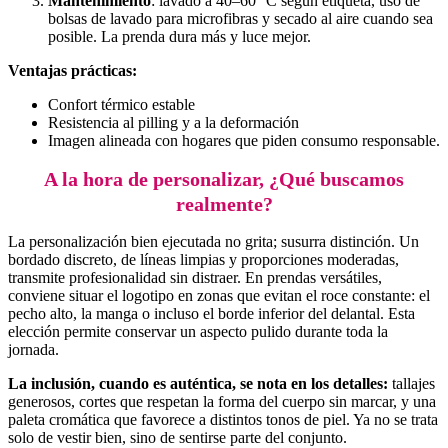
Mantenimiento
: lavado a 40–60 °C según etiqueta, uso de
bolsas de lavado para microfibras y secado al aire cuando sea
posible. La prenda dura más y luce mejor.
Ventajas prácticas:
Confort térmico estable
Resistencia al pilling y a la deformación
Imagen alineada con hogares que piden consumo responsable.
A la hora de personalizar, ¿Qué buscamos
realmente?
La personalización bien ejecutada no grita; susurra distinción. Un
bordado discreto, de líneas limpias y proporciones moderadas,
transmite profesionalidad sin distraer. En prendas versátiles,
conviene situar el logotipo en zonas que evitan el roce constante: el
pecho alto, la manga o incluso el borde inferior del delantal. Esta
elección permite conservar un aspecto pulido durante toda la
jornada.
La inclusión, cuando es auténtica, se nota en los detalles:
tallajes
generosos, cortes que respetan la forma del cuerpo sin marcar, y una
paleta cromática que favorece a distintos tonos de piel. Ya no se trata
solo de vestir bien, sino de sentirse parte del conjunto.