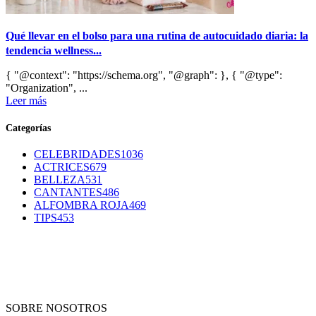
Qué llevar en el bolso para una rutina de autocuidado diaria: la
tendencia wellness...
{ "@context": "https://schema.org", "@graph": }, { "@type":
"Organization", ...
Leer más
Categorías
CELEBRIDADES
1036
ACTRICES
679
BELLEZA
531
CANTANTES
486
ALFOMBRA ROJA
469
TIPS
453
SOBRE NOSOTROS