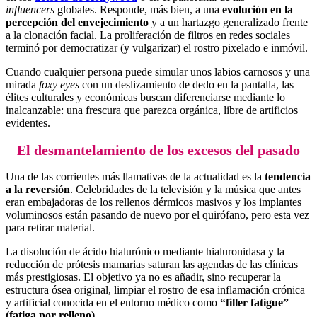
influencers
globales. Responde, más bien, a una
evolución en la
percepción del envejecimiento
y a un hartazgo generalizado frente
a la clonación facial. La proliferación de filtros en redes sociales
terminó por democratizar (y vulgarizar) el rostro pixelado e inmóvil.
Cuando cualquier persona puede simular unos labios carnosos y una
mirada
foxy eyes
con un deslizamiento de dedo en la pantalla, las
élites culturales y económicas buscan diferenciarse mediante lo
inalcanzable: una frescura que parezca orgánica, libre de artificios
evidentes.
El desmantelamiento de los excesos del pasado
Una de las corrientes más llamativas de la actualidad es la
tendencia
a la reversión
. Celebridades de la televisión y la música que antes
eran embajadoras de los rellenos dérmicos masivos y los implantes
voluminosos están pasando de nuevo por el quirófano, pero esta vez
para retirar material.
La disolución de ácido hialurónico mediante hialuronidasa y la
reducción de prótesis mamarias saturan las agendas de las clínicas
más prestigiosas. El objetivo ya no es añadir, sino recuperar la
estructura ósea original, limpiar el rostro de esa inflamación crónica
y artificial conocida en el entorno médico como
“filler fatigue”
(fatiga por relleno)
.