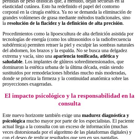
pérdidas de peso drásticas que, a menudo, dejan secuelas en la
elasticidad cutánea. Esto ha redefinido el papel del contorno
corporal en la cirugía estética. Ya no se demanda la eliminación de
grandes volúmenes de grasa mediante métodos tradicionales, sino
la
resolución de la flacidez y la definición de alta precisión
.
Procedimientos como la lipoescultura de alta definición asistida por
tecnologías de energía (como los ultrasonidos o la radiofrecuencia
subdérmica) permiten retraer la piel y esculpir las sombras naturales
del abdomen, los brazos y la espalda. No se busca una delgadez
extrema y vacía, sino una
apariencia tonificada, atlética y
saludable
. Los implantes de glúteos sobredimensionados, que
dominaron la estética urbana de la última década, están siendo
sustituidos por remodelaciones híbridas mucho más moderadas,
donde se prioriza la firmeza y la continuidad anatómica sobre las
proyecciones exageradas.
El impacto psicológico y la responsabilidad en la
consulta
Este nuevo horizonte también exige una
madurez diagnóstica y
psicológica
mucho mayor por parte de los especialistas. El paciente
actual llega a la consulta con un exceso de información (muchas
veces distorsionada por el algoritmo de las plataformas digitales) y
con el deseo de replicar resultados que ven en sus pantallas,