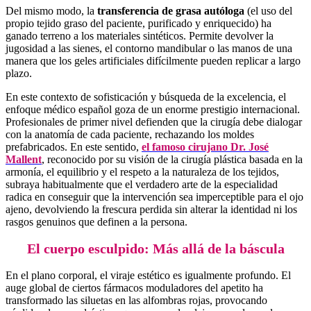
Del mismo modo, la
transferencia de grasa autóloga
(el uso del
propio tejido graso del paciente, purificado y enriquecido) ha
ganado terreno a los materiales sintéticos. Permite devolver la
jugosidad a las sienes, el contorno mandibular o las manos de una
manera que los geles artificiales difícilmente pueden replicar a largo
plazo.
En este contexto de sofisticación y búsqueda de la excelencia, el
enfoque médico español goza de un enorme prestigio internacional.
Profesionales de primer nivel defienden que la cirugía debe dialogar
con la anatomía de cada paciente, rechazando los moldes
prefabricados. En este sentido,
el famoso cirujano Dr. José
Mallent
, reconocido por su visión de la cirugía plástica basada en la
armonía, el equilibrio y el respeto a la naturaleza de los tejidos,
subraya habitualmente que el verdadero arte de la especialidad
radica en conseguir que la intervención sea imperceptible para el ojo
ajeno, devolviendo la frescura perdida sin alterar la identidad ni los
rasgos genuinos que definen a la persona.
El cuerpo esculpido: Más allá de la báscula
En el plano corporal, el viraje estético es igualmente profundo. El
auge global de ciertos fármacos moduladores del apetito ha
transformado las siluetas en las alfombras rojas, provocando