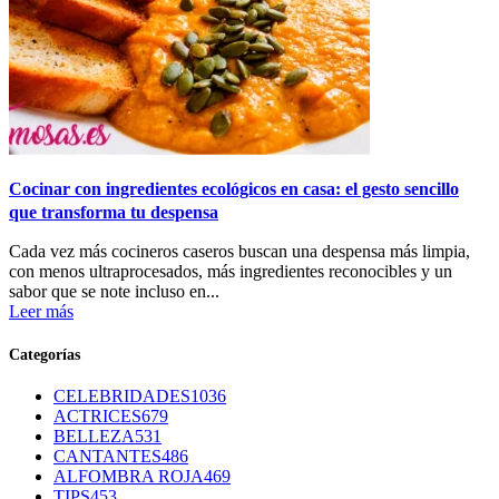
Cocinar con ingredientes ecológicos en casa: el gesto sencillo
que transforma tu despensa
Cada vez más cocineros caseros buscan una despensa más limpia,
con menos ultraprocesados, más ingredientes reconocibles y un
sabor que se note incluso en...
Leer más
Categorías
CELEBRIDADES
1036
ACTRICES
679
BELLEZA
531
CANTANTES
486
ALFOMBRA ROJA
469
TIPS
453