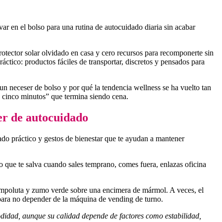
r en el bolso para una rutina de autocuidado diaria sin acabar
 protector solar olvidado en casa y cero recursos para recomponerte sin
áctico: productos fáciles de transportar, discretos y pensados para
n neceser de bolso y por qué la tendencia wellness se ha vuelto tan
lo cinco minutos” que termina siendo cena.
ser de autocuidado
ado práctico y gestos de bienestar que te ayudan a mantener
o que te salva cuando sales temprano, comes fuera, enlazas oficina
a impoluta y zumo verde sobre una encimera de mármol. A veces, el
 para no depender de la máquina de vending de turno.
odidad, aunque su calidad depende de factores como estabilidad,