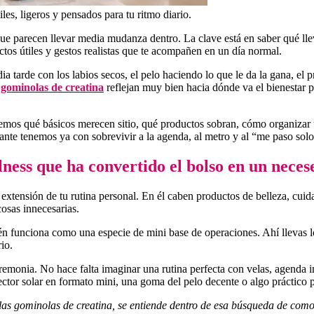
es, ligeros y pensados para tu ritmo diario.
e parecen llevar media mudanza dentro. La clave está en saber qué lleva
os útiles y gestos realistas que te acompañen en un día normal.
dia tarde con los labios secos, el pelo haciendo lo que le da la gana, el
s
gominolas de creatina
reflejan muy bien hacia dónde va el bienestar pr
remos qué básicos merecen sitio, qué productos sobran, cómo organizar u
stante tenemos ya con sobrevivir a la agenda, al metro y al “me paso so
ness que ha convertido el bolso en un nece
extensión de tu rutina personal. En él caben productos de belleza, cuid
cosas innecesarias.
én funciona como una especie de mini base de operaciones. Ahí llevas l
io.
ceremonia. No hace falta imaginar una rutina perfecta con velas, agend
tector solar en formato mini, una goma del pelo decente o algo práctico
 las gominolas de creatina, se entiende dentro de esa búsqueda de com