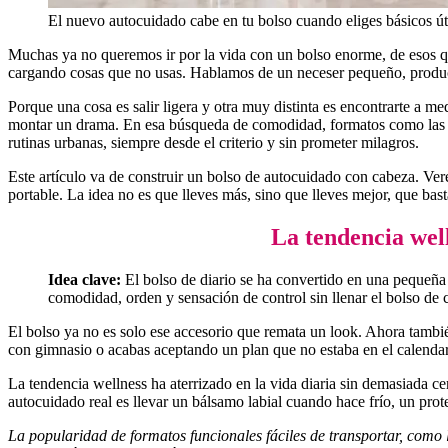
El nuevo autocuidado cabe en tu bolso cuando eliges básicos útil
Muchas ya no queremos ir por la vida con un bolso enorme, de esos qu
cargando cosas que no usas. Hablamos de un neceser pequeño, product
Porque una cosa es salir ligera y otra muy distinta es encontrarte a me
montar un drama. En esa búsqueda de comodidad, formatos como la
rutinas urbanas, siempre desde el criterio y sin prometer milagros.
Este artículo va de construir un bolso de autocuidado con cabeza. Ve
portable. La idea no es que lleves más, sino que lleves mejor, que ba
La tendencia well
Idea clave:
El bolso de diario se ha convertido en una pequeña 
comodidad, orden y sensación de control sin llenar el bolso de 
El bolso ya no es solo ese accesorio que remata un look. Ahora tambi
con gimnasio o acabas aceptando un plan que no estaba en el calendar
La tendencia wellness ha aterrizado en la vida diaria sin demasiada 
autocuidado real es llevar un bálsamo labial cuando hace frío, un pro
La popularidad de formatos funcionales fáciles de transportar, como