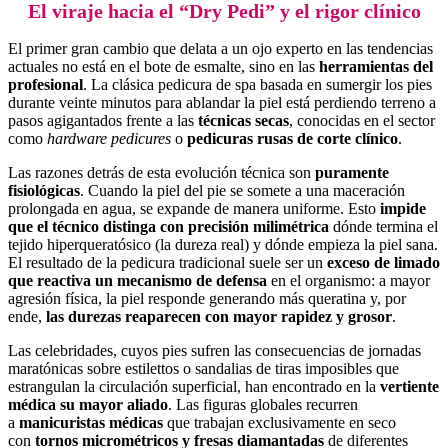
El viraje hacia el “Dry Pedi” y el rigor clínico
El primer gran cambio que delata a un ojo experto en las tendencias
actuales no está en el bote de esmalte, sino en las
herramientas del
profesional
. La clásica pedicura de spa basada en sumergir los pies
durante veinte minutos para ablandar la piel está perdiendo terreno a
pasos agigantados frente a las
técnicas secas
, conocidas en el sector
como
hardware pedicures
o
pedicuras rusas de corte clínico
.
Las razones detrás de esta evolución técnica son
puramente
fisiológicas
. Cuando la piel del pie se somete a una maceración
prolongada en agua, se expande de manera uniforme. Esto
impide
que el técnico distinga con precisión milimétrica
dónde termina el
tejido hiperqueratósico (la dureza real) y dónde empieza la piel sana.
El resultado de la pedicura tradicional suele ser un
exceso de limado
que reactiva un mecanismo de defensa
en el organismo: a mayor
agresión física, la piel responde generando más queratina y, por
ende,
las durezas reaparecen con mayor rapidez y grosor
.
Las celebridades, cuyos pies sufren las consecuencias de jornadas
maratónicas sobre estilettos o sandalias de tiras imposibles que
estrangulan la circulación superficial, han encontrado en la
vertiente
médica su mayor aliado
. Las figuras globales recurren
a
manicuristas médicas
que trabajan exclusivamente en seco
con
tornos micrométricos y fresas diamantadas
de diferentes