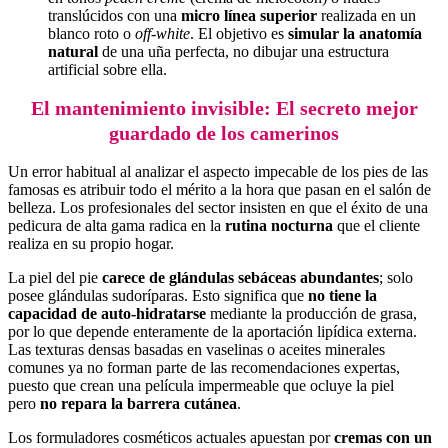
translúcidos con una
micro línea superior
realizada en un
blanco roto o
off-white
. El objetivo es
simular la anatomía
natural
de una uña perfecta, no dibujar una estructura
artificial sobre ella.
El mantenimiento invisible: El secreto mejor
guardado de los camerinos
Un error habitual al analizar el aspecto impecable de los pies de las
famosas es atribuir todo el mérito a la hora que pasan en el salón de
belleza. Los profesionales del sector insisten en que el éxito de una
pedicura de alta gama radica en la
rutina nocturna
que el cliente
realiza en su propio hogar.
La piel del pie
carece de glándulas sebáceas abundantes
; solo
posee glándulas sudoríparas. Esto significa que
no tiene la
capacidad de auto-hidratarse
mediante la producción de grasa,
por lo que depende enteramente de la aportación lipídica externa.
Las texturas densas basadas en vaselinas o aceites minerales
comunes ya no forman parte de las recomendaciones expertas,
puesto que crean una película impermeable que ocluye la piel
pero
no repara la barrera cutánea
.
Los formuladores cosméticos actuales apuestan por
cremas con un