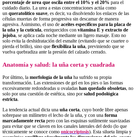
porcentaje de urea que oscila entre el 10% y el 20%
para el
cuidado diario. La urea a estas concentraciones actúa como
un
queratolítico suave
, es decir, va disolviendo los enlaces de las
células muertas de forma progresiva sin descamar de manera
agresiva. Asimismo, el uso de
aceites específicos para la placa de
la uña y la cutícula
, enriquecidos con
vitamina E y extracto de
jojoba
, se aplica cada noche mediante un ligero masaje. Esto no
solo evita la deshidratación del esmalte (evitando que se cuartee o
pierda el brillo), sino que
flexibiliza la uña
, previniendo que se
vuelva quebradiza ante la presión del calzado cerrado.
Anatomía y salud: la uña corta y cuadrada
Por último, la
morfología de la uña
ha sufrido su propia
transformación. Las extensiones de gel en los pies o las formas
excesivamente redondeadas u ovaladas
han quedado obsoletas
, no
solo por una cuestión de estética, sino por
salud podológica
estricta
.
La tendencia actual dicta una
uña corta
, cuyo borde libre apenas
sobrepase un milímetro el lecho de la uña, y con una
forma
marcadamente recta
pero con las esquinas sutilmente suavizadas
para evitar que se claven en los canales laterales del dedo (lo que
técnicamente se conoce como
onicocriptosis
). Esta silueta limpia y