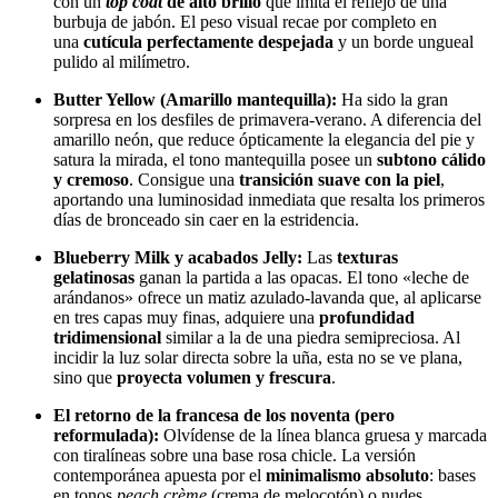
con un
top coat
de alto brillo
que imita el reflejo de una
burbuja de jabón. El peso visual recae por completo en
una
cutícula perfectamente despejada
y un borde ungueal
pulido al milímetro.
Butter Yellow (Amarillo mantequilla):
Ha sido la gran
sorpresa en los desfiles de primavera-verano. A diferencia del
amarillo neón, que reduce ópticamente la elegancia del pie y
satura la mirada, el tono mantequilla posee un
subtono cálido
y cremoso
. Consigue una
transición suave con la piel
,
aportando una luminosidad inmediata que resalta los primeros
días de bronceado sin caer en la estridencia.
Blueberry Milk y acabados Jelly:
Las
texturas
gelatinosas
ganan la partida a las opacas. El tono «leche de
arándanos» ofrece un matiz azulado-lavanda que, al aplicarse
en tres capas muy finas, adquiere una
profundidad
tridimensional
similar a la de una piedra semipreciosa. Al
incidir la luz solar directa sobre la uña, esta no se ve plana,
sino que
proyecta volumen y frescura
.
El retorno de la francesa de los noventa (pero
reformulada):
Olvídense de la línea blanca gruesa y marcada
con tiralíneas sobre una base rosa chicle. La versión
contemporánea apuesta por el
minimalismo absoluto
: bases
en tonos
peach crème
(crema de melocotón) o nudes