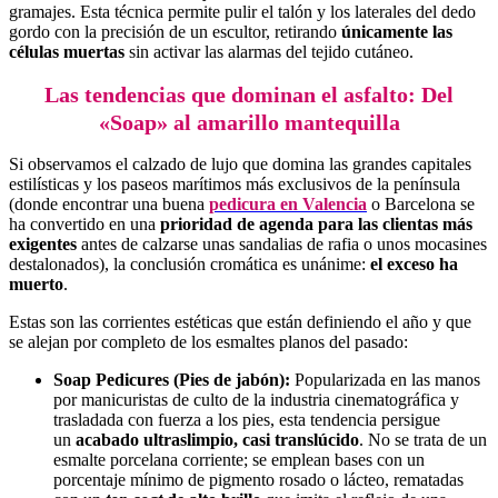
gramajes. Esta técnica permite pulir el talón y los laterales del dedo
gordo con la precisión de un escultor, retirando
únicamente las
células muertas
sin activar las alarmas del tejido cutáneo.
Las tendencias que dominan el asfalto: Del
«Soap» al amarillo mantequilla
Si observamos el calzado de lujo que domina las grandes capitales
estilísticas y los paseos marítimos más exclusivos de la península
(donde encontrar una buena
pedicura en Valencia
o Barcelona se
ha convertido en una
prioridad de agenda para las clientas más
exigentes
antes de calzarse unas sandalias de rafia o unos mocasines
destalonados), la conclusión cromática es unánime:
el exceso ha
muerto
.
Estas son las corrientes estéticas que están definiendo el año y que
se alejan por completo de los esmaltes planos del pasado:
Soap Pedicures (Pies de jabón):
Popularizada en las manos
por manicuristas de culto de la industria cinematográfica y
trasladada con fuerza a los pies, esta tendencia persigue
un
acabado ultraslimpio, casi translúcido
. No se trata de un
esmalte porcelana corriente; se emplean bases con un
porcentaje mínimo de pigmento rosado o lácteo, rematadas