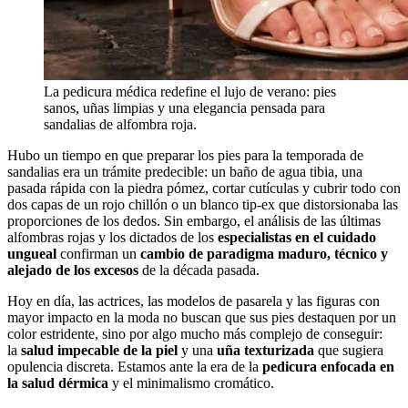
La pedicura médica redefine el lujo de verano: pies
sanos, uñas limpias y una elegancia pensada para
sandalias de alfombra roja.
Hubo un tiempo en que preparar los pies para la temporada de
sandalias era un trámite predecible: un baño de agua tibia, una
pasada rápida con la piedra pómez, cortar cutículas y cubrir todo con
dos capas de un rojo chillón o un blanco tip-ex que distorsionaba las
proporciones de los dedos. Sin embargo, el análisis de las últimas
alfombras rojas y los dictados de los
especialistas en el cuidado
ungueal
confirman un
cambio de paradigma maduro, técnico y
alejado de los excesos
de la década pasada.
Hoy en día, las actrices, las modelos de pasarela y las figuras con
mayor impacto en la moda no buscan que sus pies destaquen por un
color estridente, sino por algo mucho más complejo de conseguir:
la
salud impecable de la piel
y una
uña texturizada
que sugiera
opulencia discreta. Estamos ante la era de la
pedicura enfocada en
la salud dérmica
y el minimalismo cromático.