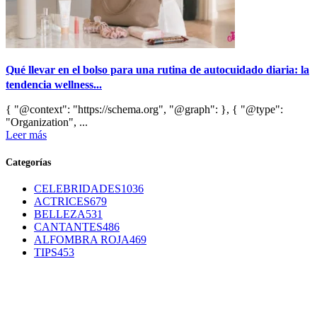
Qué llevar en el bolso para una rutina de autocuidado diaria: la
tendencia wellness...
{ "@context": "https://schema.org", "@graph": }, { "@type":
"Organization", ...
Leer más
Categorías
CELEBRIDADES
1036
ACTRICES
679
BELLEZA
531
CANTANTES
486
ALFOMBRA ROJA
469
TIPS
453