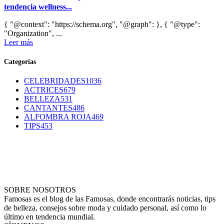
tendencia wellness...
{ "@context": "https://schema.org", "@graph": }, { "@type":
"Organization", ...
Leer más
Categorías
CELEBRIDADES
1036
ACTRICES
679
BELLEZA
531
CANTANTES
486
ALFOMBRA ROJA
469
TIPS
453
SOBRE NOSOTROS
Famosas es el blog de las Famosas, donde encontrarás noticias, tips
de belleza, consejos sobre moda y cuidado personal, así como lo
último en tendencia mundial.