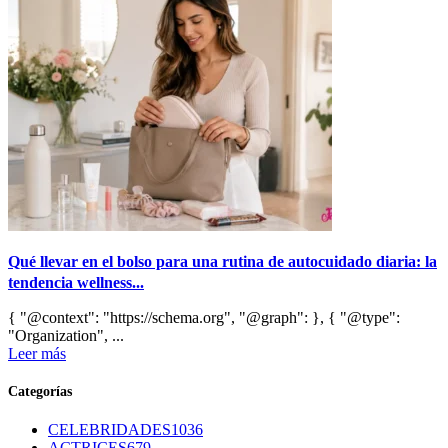
Qué llevar en el bolso para una rutina de autocuidado diaria: la
tendencia wellness...
{ "@context": "https://schema.org", "@graph": }, { "@type":
"Organization", ...
Leer más
Categorías
CELEBRIDADES
1036
ACTRICES
679