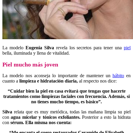
La modelo
Eugenia Silva
revela los secretos para tener una
piel
bella, iluminada y llena de vitalidad.
Piel mucho más joven
La modelo nos aconseja lo importante de mantener un
hábito
en
cuanto a
limpieza e hidratación diaria,
al respecto nos dice:
“Cuidar bien la piel en casa evitará que tengas que hacerte
tratamientos como limpiezas faciales con frecuencia. Además, si
no tienes mucho tiempo, es básico”.
Silva
relata que es muy metódica, todas las mañana limpia su piel
con
agua micelar y tónicos exfoliantes.
Posterior a esto la hidrata
con
sérum
. Ella misma nos cuenta:
“Me encanta el suero restaurador Ceramide de Elizabeth