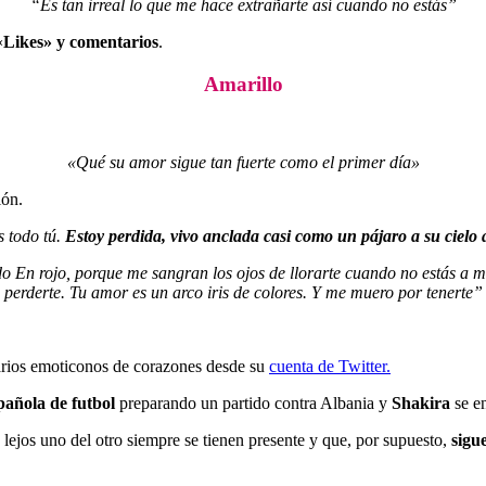
“Es tan irreal lo que me hace extrañarte así cuando no estás”
«
Likes» y comentarios
.
Amarillo
«Qué su amor sigue tan fuerte como el primer día»
ión.
 todo tú.
Estoy perdida, vivo anclada casi como un pájaro a su cielo 
do En rojo, porque me sangran los ojos de llorarte cuando no estás a 
perderte. Tu amor es un arco iris de colores. Y me muero por tenerte”
arios emoticonos de corazones desde su
cuenta de Twitter.
pañola de futbol
preparando un partido contra Albania y
Shakira
se e
lejos uno del otro siempre se tienen presente y que, por supuesto,
sigu