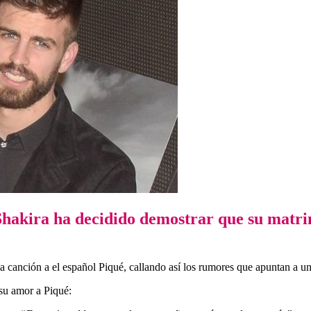
 Shakira ha decidido demostrar que su matr
a canción a el español Piqué, callando así los rumores que apuntan a u
 su amor a Piqué: