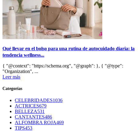
Qué llevar en el bolso para una rutina de autocuidado diaria: la
tendencia wellness...
{ "@context": "https://schema.org", "@graph": }, { "@type":
"Organization", ...
Leer más
Categorías
CELEBRIDADES
1036
ACTRICES
679
BELLEZA
531
CANTANTES
486
ALFOMBRA ROJA
469
TIPS
453