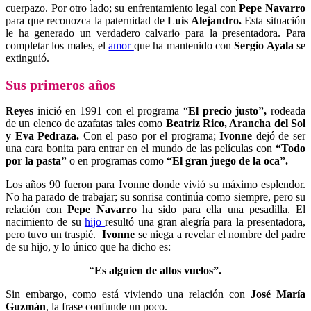
cuerpazo. Por otro lado; su enfrentamiento legal con
Pepe Navarro
para que reconozca la paternidad de
Luis Alejandro.
Esta situación
le ha generado un verdadero calvario para la presentadora. Para
completar los males, el
amor
que ha mantenido con
Sergio Ayala
se
extinguió.
Sus primeros años
Reyes
inició en 1991 con el programa “
El precio justo”,
rodeada
de un elenco de azafatas tales como
Beatriz Rico, Arancha del Sol
y Eva Pedraza.
Con el paso por el programa;
Ivonne
dejó de ser
una cara bonita para entrar en el mundo de las películas con
“
Todo
por la pasta”
o en programas como
“El gran juego de la oca”.
Los años 90 fueron para Ivonne donde vivió su máximo esplendor.
No ha parado de trabajar; su sonrisa continúa como siempre, pero su
relación con
Pepe Navarro
ha sido para ella una pesadilla. El
nacimiento de su
hijo
resultó una gran alegría para la presentadora,
pero tuvo un traspié.
Ivonne
se niega a revelar el nombre del padre
de su hijo, y lo único que ha dicho es:
“
Es alguien de altos vuelos”.
Sin embargo, como está viviendo una relación con
José María
Guzmán
, la frase confunde un poco.