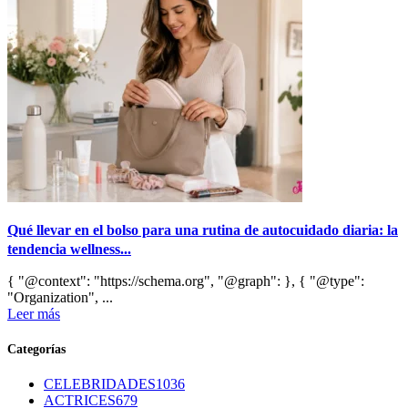
Qué llevar en el bolso para una rutina de autocuidado diaria: la
tendencia wellness...
{ "@context": "https://schema.org", "@graph": }, { "@type":
"Organization", ...
Leer más
Categorías
CELEBRIDADES
1036
ACTRICES
679