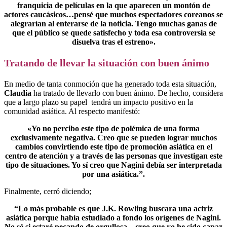
franquicia de películas en la que aparecen un montón de
actores caucásicos…pensé que muchos espectadores coreanos se
alegrarían al enterarse de la noticia. Tengo muchas ganas de
que el público se quede satisfecho y toda esa controversia se
disuelva tras el estreno».
Tratando de llevar la situación con buen ánimo
En medio de tanta conmoción que ha generado toda esta situación,
Claudia
ha tratado de llevarlo con buen ánimo. De hecho, considera
que a largo plazo su papel tendrá un impacto positivo en la
comunidad asiática. Al respecto manifestó:
«Yo no percibo este tipo de polémica de una forma
exclusivamente negativa. Creo que se pueden lograr muchos
cambios convirtiendo este tipo de promoción asiática en el
centro de atención y a través de las personas que investigan este
tipo de situaciones. Yo sí creo que Nagini debía ser interpretada
por una asiática.”.
Finalmente, cerró diciendo;
“Lo más probable es que J.K. Rowling buscara una actriz
asiática porque había estudiado a fondo los orígenes de Nagini.
No sé si estaré pecando de orgullosa…creo que yo he sido capaz