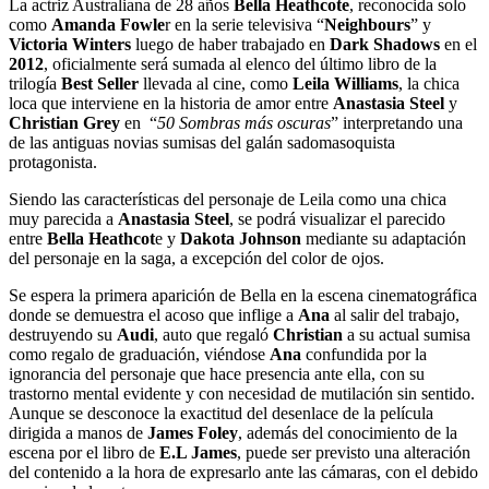
La actriz Australiana de 28 años
Bella Heathcote
, reconocida solo
como
Amanda Fowle
r en la serie televisiva “
Neighbours
” y
Victoria Winters
luego de haber trabajado en
Dark Shadows
en el
2012
, oficialmente será sumada al elenco del último libro de la
trilogía
Best Seller
llevada al cine, como
Leila Williams
, la chica
loca que interviene en la historia de amor entre
Anastasia Steel
y
Christian Grey
en “
50 Sombras más oscuras
” interpretando una
de las antiguas novias sumisas del galán sadomasoquista
protagonista.
Siendo las características del personaje de Leila como una chica
muy parecida a
Anastasia Steel
, se podrá visualizar el parecido
entre
Bella Heathcot
e y
Dakota Johnson
mediante su adaptación
del personaje en la saga, a excepción del color de ojos.
Se espera la primera aparición de Bella en la escena cinematográfica
donde se demuestra el acoso que inflige a
Ana
al salir del trabajo,
destruyendo su
Audi
, auto que regaló
Christian
a su actual sumisa
como regalo de graduación, viéndose
Ana
confundida por la
ignorancia del personaje que hace presencia ante ella, con su
trastorno mental evidente y con necesidad de mutilación sin sentido.
Aunque se desconoce la exactitud del desenlace de la película
dirigida a manos de
James Foley
, además del conocimiento de la
escena por el libro de
E.L James
, puede ser previsto una alteración
del contenido a la hora de expresarlo ante las cámaras, con el debido