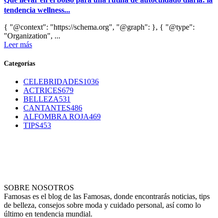
tendencia wellness...
{ "@context": "https://schema.org", "@graph": }, { "@type":
"Organization", ...
Leer más
Categorías
CELEBRIDADES
1036
ACTRICES
679
BELLEZA
531
CANTANTES
486
ALFOMBRA ROJA
469
TIPS
453
SOBRE NOSOTROS
Famosas es el blog de las Famosas, donde encontrarás noticias, tips
de belleza, consejos sobre moda y cuidado personal, así como lo
último en tendencia mundial.