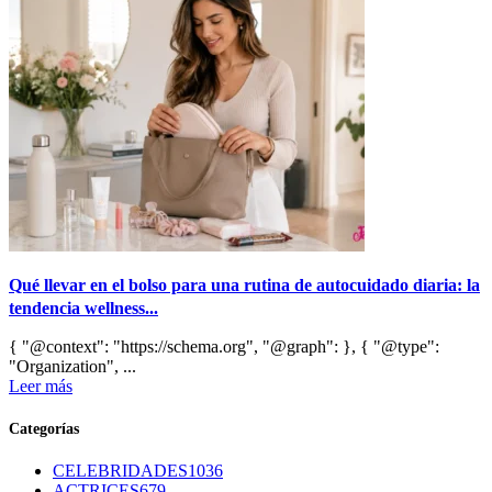
Qué llevar en el bolso para una rutina de autocuidado diaria: la
tendencia wellness...
{ "@context": "https://schema.org", "@graph": }, { "@type":
"Organization", ...
Leer más
Categorías
CELEBRIDADES
1036
ACTRICES
679