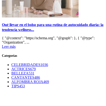
Qué llevar en el bolso para una rutina de autocuidado diaria: la
tendencia wellness...
{ "@context": "https://schema.org", "@graph": }, { "@type":
"Organization", ...
Leer más
Categorías
CELEBRIDADES
1036
ACTRICES
679
BELLEZA
531
CANTANTES
486
ALFOMBRA ROJA
469
TIPS
453