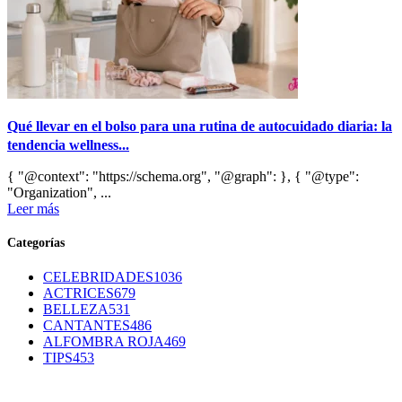
Qué llevar en el bolso para una rutina de autocuidado diaria: la
tendencia wellness...
{ "@context": "https://schema.org", "@graph": }, { "@type":
"Organization", ...
Leer más
Categorías
CELEBRIDADES
1036
ACTRICES
679
BELLEZA
531
CANTANTES
486
ALFOMBRA ROJA
469
TIPS
453