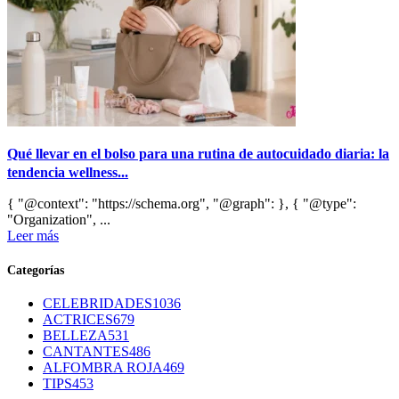
Qué llevar en el bolso para una rutina de autocuidado diaria: la
tendencia wellness...
{ "@context": "https://schema.org", "@graph": }, { "@type":
"Organization", ...
Leer más
Categorías
CELEBRIDADES
1036
ACTRICES
679
BELLEZA
531
CANTANTES
486
ALFOMBRA ROJA
469
TIPS
453