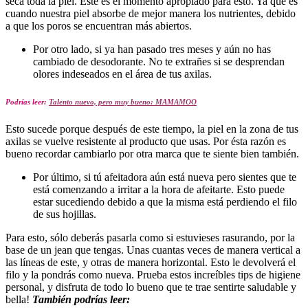
seca toda la piel. Este es el momento apropiado para esto. Ya que es
cuando nuestra piel absorbe de mejor manera los nutrientes, debido
a que los poros se encuentran más abiertos.
Por otro lado, si ya han pasado tres meses y aún no has
cambiado de desodorante. No te extrañes si se desprendan
olores indeseados en el área de tus axilas.
Podrías leer:
Talento nuevo, pero muy bueno: MAMAMOO
Esto sucede porque después de este tiempo, la piel en la zona de tus
axilas se vuelve resistente al producto que usas. Por ésta razón es
bueno recordar cambiarlo por otra marca que te siente bien también.
Por último, si tú afeitadora aún está nueva pero sientes que te
está comenzando a irritar a la hora de afeitarte. Esto puede
estar sucediendo debido a que la misma está perdiendo el filo
de sus hojillas.
Para esto, sólo deberás pasarla como si estuvieses rasurando, por la
base de un jean que tengas. Unas cuantas veces de manera vertical a
las líneas de este, y otras de manera horizontal. Esto le devolverá el
filo y la pondrás como nueva. Prueba estos increíbles tips de higiene
personal, y disfruta de todo lo bueno que te trae sentirte saludable y
bella!
También podrías leer: