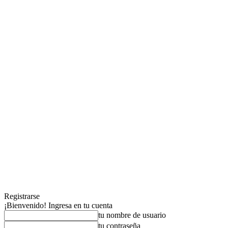
Registrarse
¡Bienvenido! Ingresa en tu cuenta
tu nombre de usuario
tu contraseña