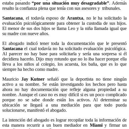
estaba pasando
“por una situación muy desagradable”
. Además
resalto la confianza plena que tenía con sus asesores y tribunales.
Santacana
, el todavía esposo de
Arantxa
, no le ha solicitado la
evaluación psicológicamente para obtener la custodia de sus hijos.
El menor de sus dos hijos se llama Leo y la niña llamada igual que
su madre con nueve años.
El abogado indicó tener toda la documentación que le presentó
Santacana
el cual todavía no ha solicitado evaluación psicológica.
Al parecer no hay base para solicitarla y sería una sorpresa si él
decidiera hacerlo. Dijo muy rotundo que no lo iba hacer porque ella
lleva a los niños al colegio, los acuesta, los baña, que es lo que
siempre ha hecho como madre.
Mauricio
Jay Kutner
señaló que la deportista no tiene ningún
activo a su nombre. Se están investigando los hechos pero hasta
ahora no hay documentación que refleje alguna propiedad a su
nombre. Aunque el caso no es muy difícil si es un poco complicado
porque no se sabe donde están los activos. Al determinar su
ubicación se llegará a una mediación para que todo pueda
solucionarse, manifestó el abogado.
La intención del abogado es lograr recopilar toda la información de
esta manera recurrir a un buen mediador en
Miami
y firmar un