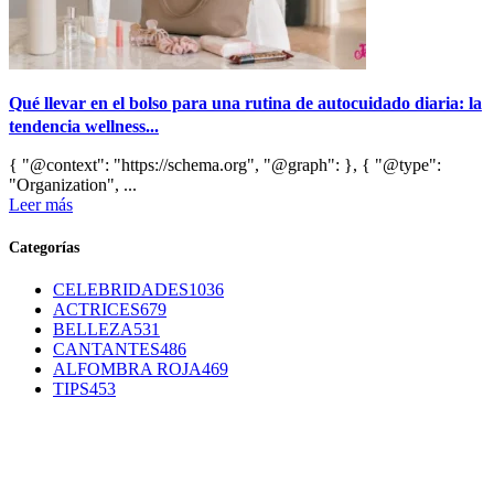
Qué llevar en el bolso para una rutina de autocuidado diaria: la
tendencia wellness...
{ "@context": "https://schema.org", "@graph": }, { "@type":
"Organization", ...
Leer más
Categorías
CELEBRIDADES
1036
ACTRICES
679
BELLEZA
531
CANTANTES
486
ALFOMBRA ROJA
469
TIPS
453