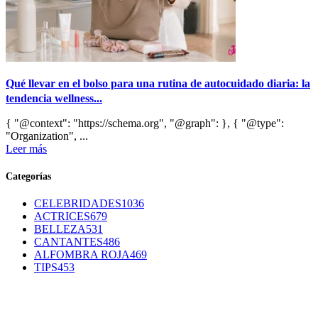
Qué llevar en el bolso para una rutina de autocuidado diaria: la
tendencia wellness...
{ "@context": "https://schema.org", "@graph": }, { "@type":
"Organization", ...
Leer más
Categorías
CELEBRIDADES
1036
ACTRICES
679
BELLEZA
531
CANTANTES
486
ALFOMBRA ROJA
469
TIPS
453