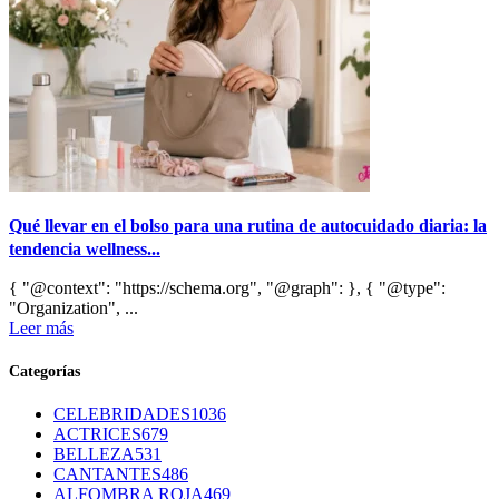
Qué llevar en el bolso para una rutina de autocuidado diaria: la
tendencia wellness...
{ "@context": "https://schema.org", "@graph": }, { "@type":
"Organization", ...
Leer más
Categorías
CELEBRIDADES
1036
ACTRICES
679
BELLEZA
531
CANTANTES
486
ALFOMBRA ROJA
469