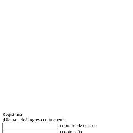
Registrarse
¡Bienvenido! Ingresa en tu cuenta
tu nombre de usuario
tu contraseña