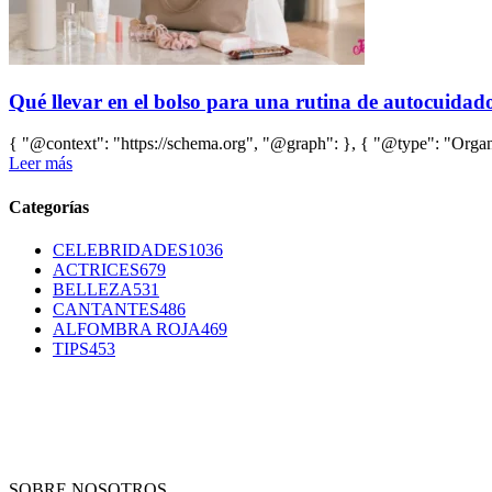
Qué llevar en el bolso para una rutina de autocuidado 
{ "@context": "https://schema.org", "@graph": }, { "@type": "Organi
Leer más
Categorías
CELEBRIDADES
1036
ACTRICES
679
BELLEZA
531
CANTANTES
486
ALFOMBRA ROJA
469
TIPS
453
SOBRE NOSOTROS