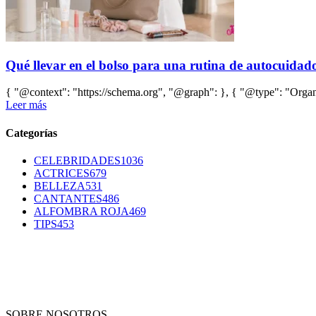
Qué llevar en el bolso para una rutina de autocuidado 
{ "@context": "https://schema.org", "@graph": }, { "@type": "Organi
Leer más
Categorías
CELEBRIDADES
1036
ACTRICES
679
BELLEZA
531
CANTANTES
486
ALFOMBRA ROJA
469
TIPS
453
SOBRE NOSOTROS