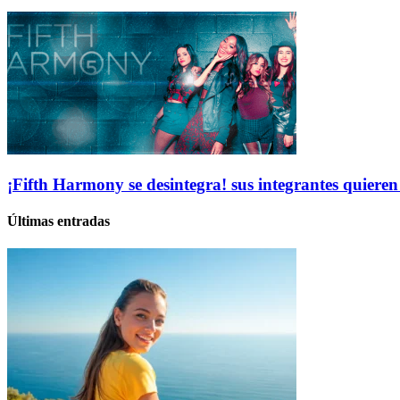
¡Fifth Harmony se desintegra! sus integrantes quieren
Últimas entradas