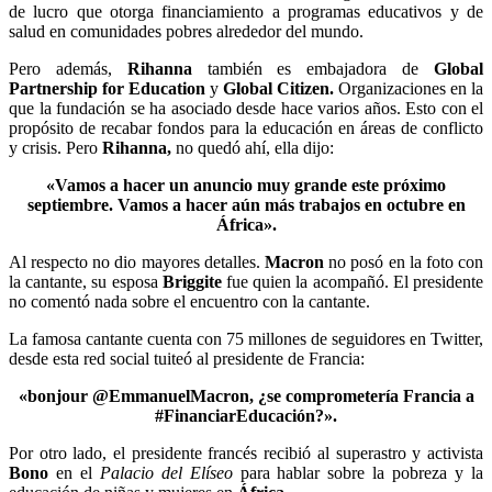
de lucro que otorga financiamiento a programas educativos y de
salud en comunidades pobres alrededor del mundo.
Pero además,
Rihanna
también es embajadora de
Global
Partnership for Education
y
Global Citizen.
Organizaciones en la
que la fundación se ha asociado desde hace varios años. Esto con el
propósito de recabar fondos para la educación en áreas de conflicto
y crisis. Pero
Rihanna,
no quedó ahí, ella dijo:
«Vamos a hacer un anuncio muy grande este próximo
septiembre. Vamos a hacer aún más trabajos en octubre en
África».
Al respecto no dio mayores detalles.
Macron
no posó en la foto con
la cantante, su esposa
Briggite
fue quien la acompañó. El presidente
no comentó nada sobre el encuentro con la cantante.
La famosa cantante cuenta con 75 millones de seguidores en Twitter,
desde esta red social tuiteó al presidente de Francia:
«bonjour @EmmanuelMacron, ¿se comprometería Francia a
#FinanciarEducación?».
Por otro lado, el presidente francés recibió al superastro y activista
Bono
en el
Palacio del Elíseo
para hablar sobre la pobreza y la