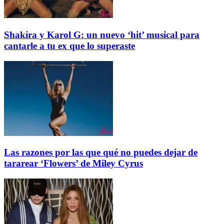
Shakira y Karol G: un nuevo ‘hit’ musical para
cantarle a tu ex que lo superaste
Las razones por las que qué no puedes dejar de
tararear ‘Flowers’ de Miley Cyrus