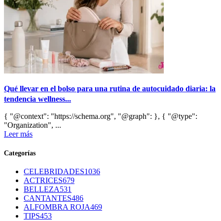
Qué llevar en el bolso para una rutina de autocuidado diaria: la
tendencia wellness...
{ "@context": "https://schema.org", "@graph": }, { "@type":
"Organization", ...
Leer más
Categorías
CELEBRIDADES
1036
ACTRICES
679
BELLEZA
531
CANTANTES
486
ALFOMBRA ROJA
469
TIPS
453