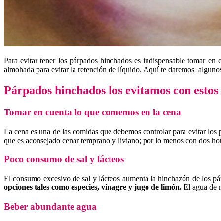
Para evitar tener los párpados hinchados es indispensable tomar en 
almohada para evitar la retención de líquido. Aquí te daremos algun
Párpados hinchados
los evitamos con estos 
Tomar en cuenta lo que comemos en la cena
La cena es una de las comidas que debemos controlar para evitar los 
que es aconsejado cenar temprano y liviano; por lo menos con dos hora
Poco consumo de sal y lácteos
El consumo excesivo de sal y lácteos aumenta la hinchazón de los pá
opciones tales como especies, vinagre y jugo de limón.
El agua de m
Beber abundante agua