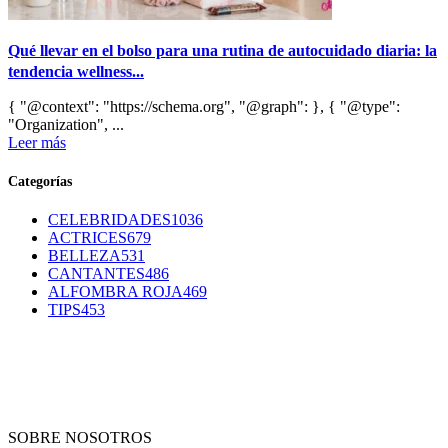
Qué llevar en el bolso para una rutina de autocuidado diaria: la
tendencia wellness...
{ "@context": "https://schema.org", "@graph": }, { "@type":
"Organization", ...
Leer más
Categorías
CELEBRIDADES
1036
ACTRICES
679
BELLEZA
531
CANTANTES
486
ALFOMBRA ROJA
469
TIPS
453
SOBRE NOSOTROS