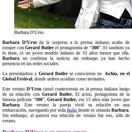
Barbara D'Urso
Barbara D’Urso
da la sorpresa a la prensa italiana; acaba de
romper con
Gerard Butler
el protagonista de “
300
”. El sustituto ya
lo tiene, es un joven modelo italiano de 33 años menor que ella.
Barbara
no confirma la noticia; sin embargo ya han hecho
presencia en las redes sociales.
La presentadora y
Gerard Butler
se conocieron en
Ischia, en el
Global Festival
, donde ambos acudían como invitados.
Este verano
D’Urso
causó controversia en la prensa italiana luego
de su relación con
Gerard Butler.
El actor
,
protagonista de la
famosa película “
300
”,
Gerard Butler,
era 13 años más joven que
Barbara
. Este verano la pareja vivió su relación en una
embarcación, navegando por toda
Italia
donde es oriunda
Barbara
.
Sin embargo, al parecer esa relación de verano fue eso, sólo de
verano.
Barbara D’Urso y su nuevo amor