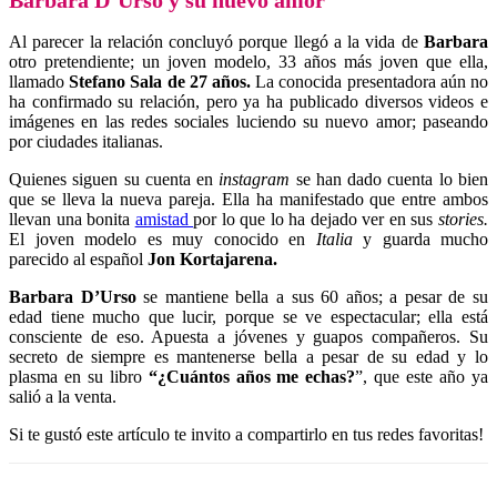
Al parecer la relación concluyó porque llegó a la vida de
Barbara
otro pretendiente; un joven modelo, 33 años más joven que ella,
llamado
Stefano Sala de 27 añ
os.
La conocida presentadora aún no
ha confirmado su relación, pero ya ha publicado diversos videos e
imágenes en las redes sociales luciendo su nuevo amor; paseando
por ciudades italianas.
Quienes siguen su cuenta en
instagram
se han dado cuenta lo bien
que se lleva la nueva pareja. Ella ha manifestado que entre ambos
llevan una bonita
amistad
por lo que lo ha dejado ver en sus
stories.
El joven modelo es muy conocido en
Italia
y guarda mucho
parecido al español
Jon Kortajarena.
Barbara D’Urso
se mantiene bella a sus 60 años; a pesar de su
edad tiene mucho que lucir, porque se ve espectacular; ella está
consciente de eso. Apuesta a jóvenes y guapos compañeros. Su
secreto de siempre es mantenerse bella a pesar de su edad y lo
plasma en su libro
“
¿Cuántos años me echas?
”, que este año ya
salió a la venta.
Si te gustó este artículo te invito a compartirlo en tus redes favoritas!