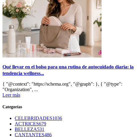
Qué llevar en el bolso para una rutina de autocuidado diaria: la
tendencia wellness...
{ "@context": "https://schema.org", "@graph": }, { "@type":
"Organization", ...
Leer más
Categorías
CELEBRIDADES
1036
ACTRICES
679
BELLEZA
531
CANTANTES
486