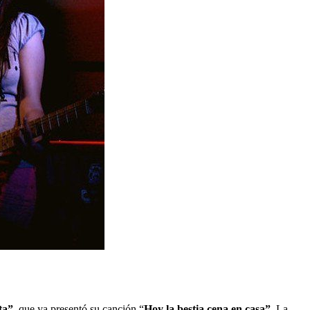
ta”
, que ya presentó su canción “
Hoy la bestia cena en casa”
. La