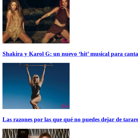
Shakira y Karol G: un nuevo ‘hit’ musical para cantar
Las razones por las que qué no puedes dejar de tarar