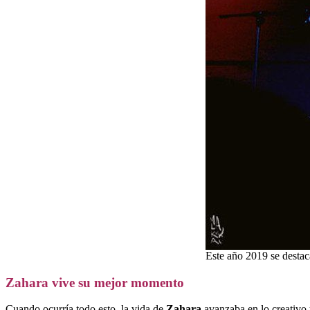
Este año 2019 se destac
Zahara vive su mejor momento
Cuando ocurría todo esto, la vida de
Zahara
avanzaba en lo creativo 