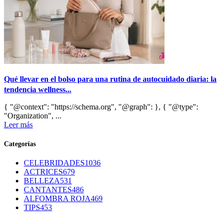
Qué llevar en el bolso para una rutina de autocuidado diaria: la
tendencia wellness...
{ "@context": "https://schema.org", "@graph": }, { "@type":
"Organization", ...
Leer más
Categorías
CELEBRIDADES
1036
ACTRICES
679
BELLEZA
531
CANTANTES
486
ALFOMBRA ROJA
469
TIPS
453