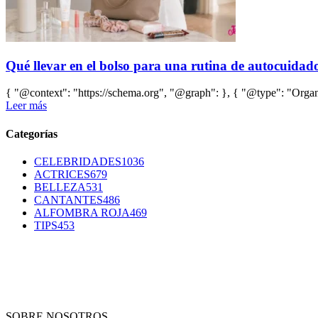
Qué llevar en el bolso para una rutina de autocuidado 
{ "@context": "https://schema.org", "@graph": }, { "@type": "Organi
Leer más
Categorías
CELEBRIDADES
1036
ACTRICES
679
BELLEZA
531
CANTANTES
486
ALFOMBRA ROJA
469
TIPS
453
SOBRE NOSOTROS