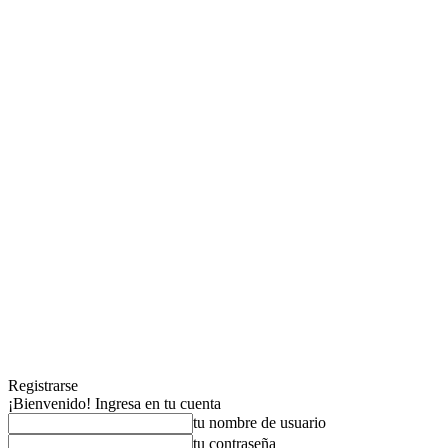
Registrarse
¡Bienvenido! Ingresa en tu cuenta
tu nombre de usuario
tu contraseña