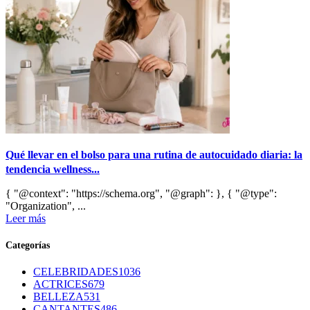
Qué llevar en el bolso para una rutina de autocuidado diaria: la
tendencia wellness...
{ "@context": "https://schema.org", "@graph": }, { "@type":
"Organization", ...
Leer más
Categorías
CELEBRIDADES
1036
ACTRICES
679
BELLEZA
531
CANTANTES
486