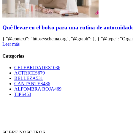
Qué llevar en el bolso para una rutina de autocuidado 
{ "@context": "https://schema.org", "@graph": }, { "@type": "Organi
Leer más
Categorías
CELEBRIDADES
1036
ACTRICES
679
BELLEZA
531
CANTANTES
486
ALFOMBRA ROJA
469
TIPS
453
SOBRE NOSOTROS