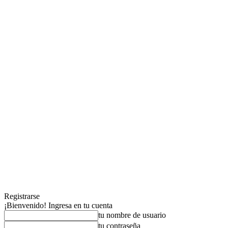
Registrarse
¡Bienvenido! Ingresa en tu cuenta
tu nombre de usuario
tu contraseña