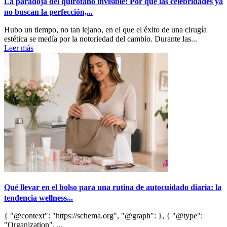
La paradoja del quirófano invisible: Por qué las celebridades ya
no buscan la perfección,...
Hubo un tiempo, no tan lejano, en el que el éxito de una cirugía
estética se medía por la notoriedad del cambio. Durante las...
Leer más
Qué llevar en el bolso para una rutina de autocuidado diaria: la
tendencia wellness...
{ "@context": "https://schema.org", "@graph": }, { "@type":
"Organization", ...