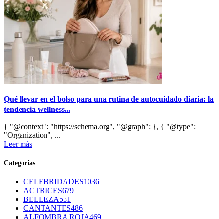
Qué llevar en el bolso para una rutina de autocuidado diaria: la
tendencia wellness...
{ "@context": "https://schema.org", "@graph": }, { "@type":
"Organization", ...
Leer más
Categorías
CELEBRIDADES
1036
ACTRICES
679
BELLEZA
531
CANTANTES
486
ALFOMBRA ROJA
469