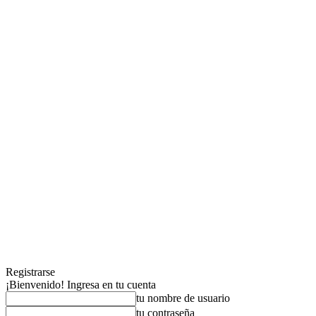
Registrarse
¡Bienvenido! Ingresa en tu cuenta
tu nombre de usuario
tu contraseña