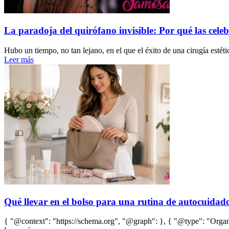
La paradoja del quirófano invisible: Por qué las celeb
Hubo un tiempo, no tan lejano, en el que el éxito de una cirugía estéti
Leer más
Qué llevar en el bolso para una rutina de autocuidado 
{ "@context": "https://schema.org", "@graph": }, { "@type": "Organi