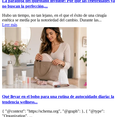
La paradoja del quirófano invisible: Por qué las celebridades ya
no buscan la perfección,...
Hubo un tiempo, no tan lejano, en el que el éxito de una cirugía
estética se medía por la notoriedad del cambio. Durante las...
Leer más
Qué llevar en el bolso para una rutina de autocuidado diaria: la
tendencia wellness...
{ "@context": "https://schema.org", "@graph": }, { "@type":
"Organization", ...