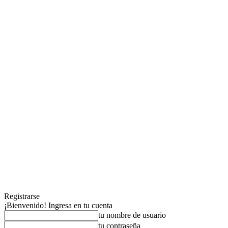
Registrarse
¡Bienvenido! Ingresa en tu cuenta
tu nombre de usuario
tu contraseña