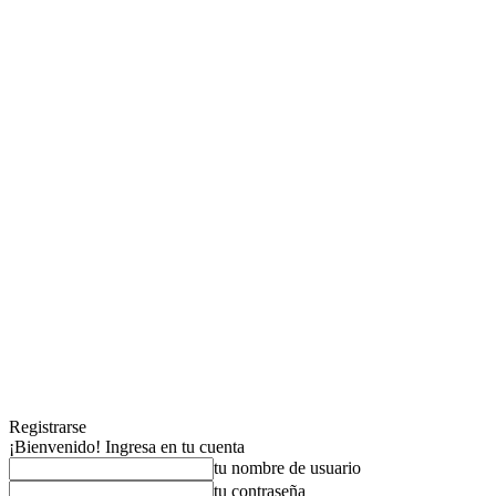
Registrarse
¡Bienvenido! Ingresa en tu cuenta
tu nombre de usuario
tu contraseña