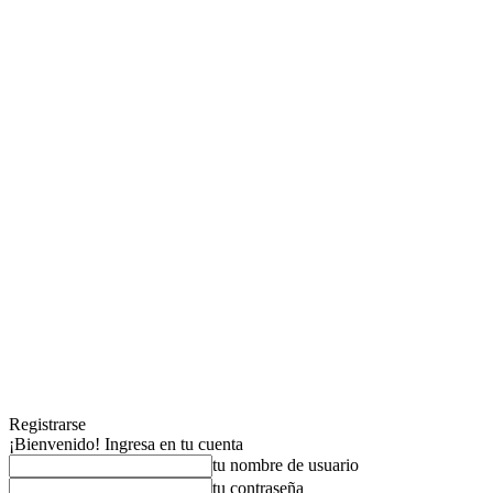
Registrarse
¡Bienvenido! Ingresa en tu cuenta
tu nombre de usuario
tu contraseña