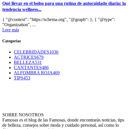
Qué llevar en el bolso para una rutina de autocuidado diaria: la
tendencia wellness...
{ "@context": "https://schema.org", "@graph": }, { "@type":
"Organization", ...
Leer más
Categorías
CELEBRIDADES
1036
ACTRICES
679
BELLEZA
531
CANTANTES
486
ALFOMBRA ROJA
469
TIPS
453
SOBRE NOSOTROS
Famosas es el blog de las Famosas, donde encontrarás noticias, tips
de belleza, consejos sobre moda y cuidado personal, así como lo