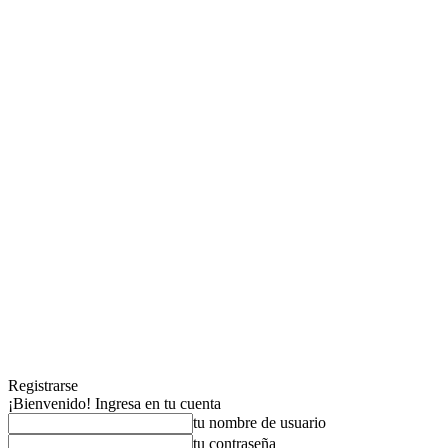
Registrarse
¡Bienvenido! Ingresa en tu cuenta
tu nombre de usuario
tu contraseña