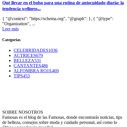
Qué llevar en el bolso para una rutina de autocuidado diaria: la
tendencia wellness...
{ "@context": "https://schema.org", "@graph": }, { "@type":
"Organization", ...
Leer más
Categorías
CELEBRIDADES
1036
ACTRICES
679
BELLEZA
531
CANTANTES
486
ALFOMBRA ROJA
469
TIPS
453
SOBRE NOSOTROS
Famosas es el blog de las Famosas, donde encontrarás noticias, tips
de belleza, consejos sobre moda y cuidado personal, así como lo