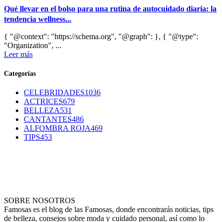
Qué llevar en el bolso para una rutina de autocuidado diaria: la
tendencia wellness...
{ "@context": "https://schema.org", "@graph": }, { "@type":
"Organization", ...
Leer más
Categorías
CELEBRIDADES
1036
ACTRICES
679
BELLEZA
531
CANTANTES
486
ALFOMBRA ROJA
469
TIPS
453
SOBRE NOSOTROS
Famosas es el blog de las Famosas, donde encontrarás noticias, tips
de belleza, consejos sobre moda y cuidado personal, así como lo