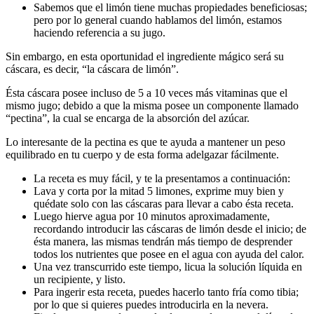
Sabemos que el limón tiene muchas propiedades beneficiosas;
pero por lo general cuando hablamos del limón, estamos
haciendo referencia a su jugo.
Sin embargo, en esta oportunidad el ingrediente mágico será su
cáscara, es decir, “la cáscara de limón”.
Ésta cáscara posee incluso de 5 a 10 veces más vitaminas que el
mismo jugo; debido a que la misma posee un componente llamado
“pectina”, la cual se encarga de la absorción del azúcar.
Lo interesante de la pectina es que te ayuda a mantener un peso
equilibrado en tu cuerpo y de esta forma adelgazar fácilmente.
La receta es muy fácil, y te la presentamos a continuación:
Lava y corta por la mitad 5 limones, exprime muy bien y
quédate solo con las cáscaras para llevar a cabo ésta receta.
Luego hierve agua por 10 minutos aproximadamente,
recordando introducir las cáscaras de limón desde el inicio; de
ésta manera, las mismas tendrán más tiempo de desprender
todos los nutrientes que posee en el agua con ayuda del calor.
Una vez transcurrido este tiempo, licua la solución líquida en
un recipiente, y listo.
Para ingerir esta receta, puedes hacerlo tanto fría como tibia;
por lo que si quieres puedes introducirla en la nevera.