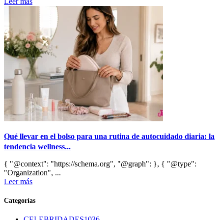
Leer más
Qué llevar en el bolso para una rutina de autocuidado diaria: la
tendencia wellness...
{ "@context": "https://schema.org", "@graph": }, { "@type":
"Organization", ...
Leer más
Categorías
CELEBRIDADES
1036