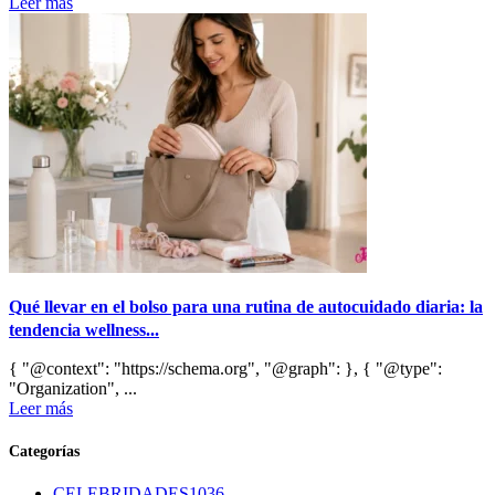
Leer más
Qué llevar en el bolso para una rutina de autocuidado diaria: la
tendencia wellness...
{ "@context": "https://schema.org", "@graph": }, { "@type":
"Organization", ...
Leer más
Categorías
CELEBRIDADES
1036