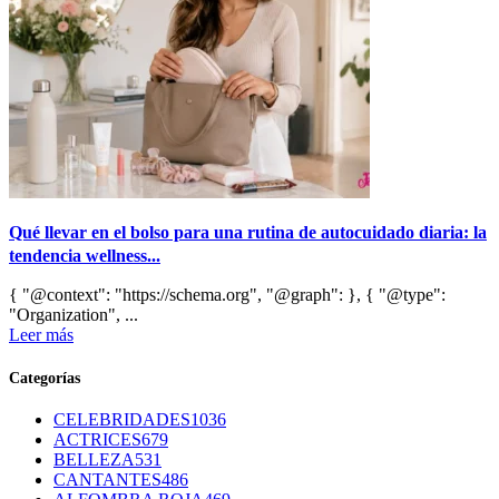
Qué llevar en el bolso para una rutina de autocuidado diaria: la
tendencia wellness...
{ "@context": "https://schema.org", "@graph": }, { "@type":
"Organization", ...
Leer más
Categorías
CELEBRIDADES
1036
ACTRICES
679
BELLEZA
531
CANTANTES
486