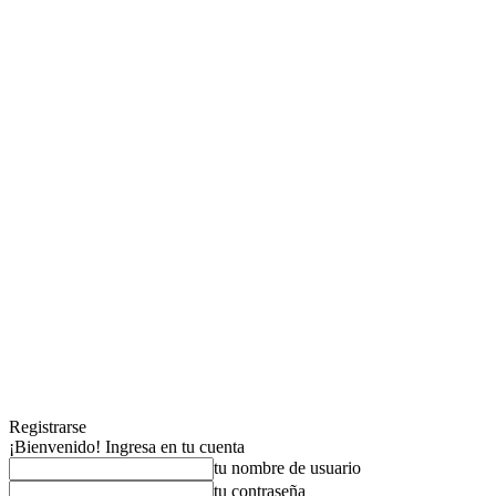
Registrarse
¡Bienvenido! Ingresa en tu cuenta
tu nombre de usuario
tu contraseña