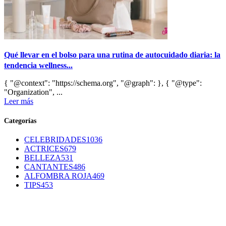
Qué llevar en el bolso para una rutina de autocuidado diaria: la
tendencia wellness...
{ "@context": "https://schema.org", "@graph": }, { "@type":
"Organization", ...
Leer más
Categorías
CELEBRIDADES
1036
ACTRICES
679
BELLEZA
531
CANTANTES
486
ALFOMBRA ROJA
469
TIPS
453