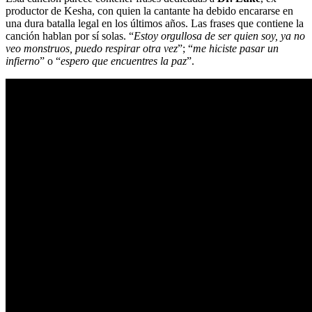
productor de Kesha, con quien la cantante ha debido encararse en
una dura batalla legal en los últimos años. Las frases que contiene la
canción hablan por sí solas. “
Estoy orgullosa de ser quien soy, ya no
veo monstruos, puedo respirar otra vez
”; “
me hiciste pasar un
infierno
” o “
espero que encuentres la paz
”.