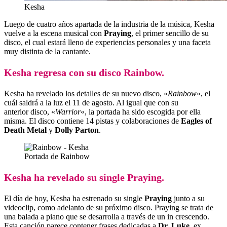
Kesha
Luego de cuatro años apartada de la industria de la música, Kesha
vuelve a la escena musical con
Praying
, el primer sencillo de su
disco, el cual estará lleno de experiencias personales y una faceta
muy distinta de la cantante.
Kesha regresa con su disco Rainbow.
Kesha ha revelado los detalles de su nuevo disco, «
Rainbow
«, el
cuál saldrá a la luz el 11 de agosto. Al igual que con su
anterior disco, «
Warrior
«, la portada ha sido escogida por ella
misma. El disco contiene 14 pistas y colaboraciones de
Eagles of
Death Metal
y
Dolly Parton
.
Portada de Rainbow
Kesha ha revelado su single Praying.
El día de hoy, Kesha ha estrenado su single
Praying
junto a su
videoclip, como adelanto de su próximo disco. Praying se trata de
una balada a piano que se desarrolla a través de un in crescendo.
Esta canción parece contener frases dedicadas a
Dr. Luke
, ex