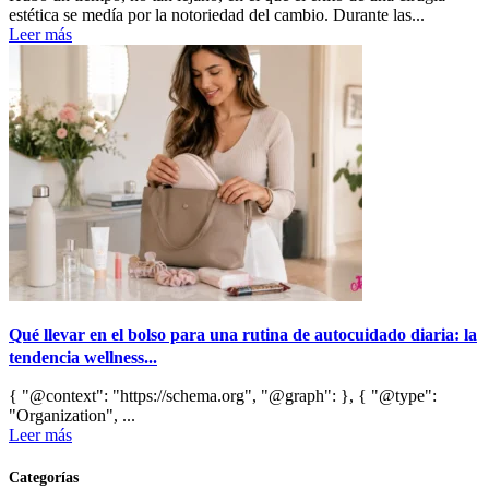
estética se medía por la notoriedad del cambio. Durante las...
Leer más
Qué llevar en el bolso para una rutina de autocuidado diaria: la
tendencia wellness...
{ "@context": "https://schema.org", "@graph": }, { "@type":
"Organization", ...
Leer más
Categorías