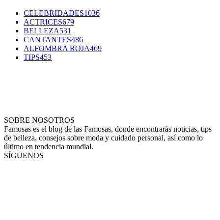
CELEBRIDADES
1036
ACTRICES
679
BELLEZA
531
CANTANTES
486
ALFOMBRA ROJA
469
TIPS
453
SOBRE NOSOTROS
Famosas es el blog de las Famosas, donde encontrarás noticias, tips
de belleza, consejos sobre moda y cuidado personal, así como lo
último en tendencia mundial.
SÍGUENOS