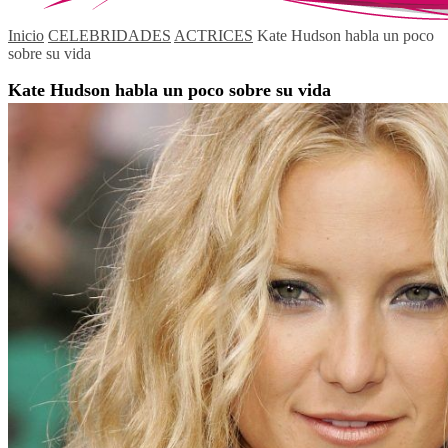
Inicio
CELEBRIDADES
ACTRICES
Kate Hudson habla un poco
sobre su vida
Kate Hudson habla un poco sobre su vida