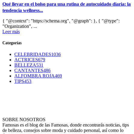
Qué llevar en el bolso para una rutina de autocuidado diaria: la
tendencia wellness...
{ "@context": "https://schema.org", "@graph": }, { "@type":
"Organization", ...
Leer más
Categorías
CELEBRIDADES
1036
ACTRICES
679
BELLEZA
531
CANTANTES
486
ALFOMBRA ROJA
469
TIPS
453
SOBRE NOSOTROS
Famosas es el blog de las Famosas, donde encontrarás noticias, tips
de belleza, consejos sobre moda y cuidado personal, así como lo