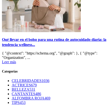
Qué llevar en el bolso para una rutina de autocuidado diaria: la
tendencia wellness...
{ "@context": "https://schema.org", "@graph": }, { "@type":
"Organization", ...
Leer más
Categorías
CELEBRIDADES
1036
ACTRICES
679
BELLEZA
531
CANTANTES
486
ALFOMBRA ROJA
469
TIPS
453